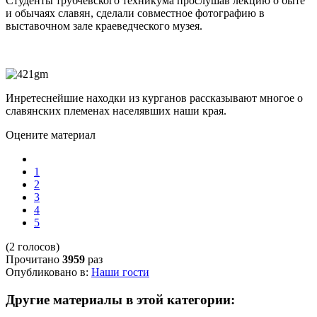
Студенты трубчевского техникума прослушав лекцию о быте
и обычаях славян, сделали совместное фотографию в
выставочном зале краеведческого музея.
Инретеснейшие находки из курганов рассказывают многое о
славянских племенах населявших наши края.
Оцените материал
1
2
3
4
5
(2 голосов)
Прочитано
3959
раз
Опубликовано в:
Наши гости
Другие материалы в этой категории: