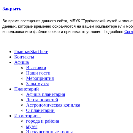
Закрыть
Во время посещения данного сайта, МБУК "Трубчевский музей и план
данных, которые временно сохраняются на вашем компьютере или моб
использованием файлов cookie и принимаете условия. Подробнее
Согл
Главная
Start here
Контакты
Афиша
Выставки
Наши гости
Мероприятия
Залы музея
Планетарий
Афиша планетария
Лента новостей
Астрономическая копилка
О планетарии
Из истории...
города и района
музея
Экскурсионные тропы