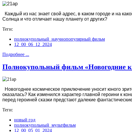
Каждый из нас знает свой адрес, в каком городе и на како
Солнца и что отличает нашу планету от других?
Теги:
полнокупольный_научнопопулярный фильм
12_00_06_12_2024
Подробнее ...
Полнокупольный фильм «Новогодние к
Новогоднее космическое приключение уносит юного зрител
оказалась? Как изменился характер главной героини к к
перед героиней сказки предстают далекие фантастически
Теги:
новый год
полнокупольный_мультфильм
12_00_05_01_2024