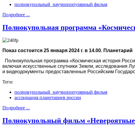
полнокупольный_научнопопулярный фильм
Подробнее ...
Полнокупольная программа «Космическ
Показ состоится 25 января 2024 г. в 14.00. Планетарий
Полнокупольная программа «Космическая история России
включая искусственные спутники Земли, исследования Лу
и видеодокументы предоставленные Российским Государ
Теги:
полнокупольный_научнопопулярный фильм
ассоциация планетариев россии
Подробнее ...
Полнокупольный фильм «Невероятные