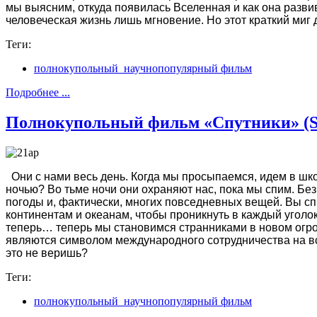
мы выясним, откуда появилась Вселенная и как она разв
человеческая жизнь лишь мгновение. Но этот краткий миг 
Теги:
полнокупольный_научнопопулярный фильм
Подробнее ...
Полнокупольный фильм «Спутники» (Sa
Они с нами весь день. Когда мы просыпаемся, идем в шко
ночью? Во тьме ночи они охраняют нас, пока мы спим. Бе
погоды и, фактически, многих повседневных вещей. Вы сп
континентам и океанам, чтобы проникнуть в каждый уголо
теперь… теперь мы становимся странниками в новом огр
являются символом международного сотрудничества на все
это не веришь?
Теги:
полнокупольный_научнопопулярный фильм