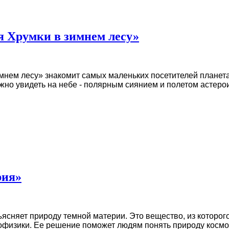
 Хрумки в зимнем лесу»
нем лесу» знакомит самых маленьких посетителей планета
жно увидеть на небе - полярным сиянием и полетом астеро
рия»
сняет природу темной материи. Это вещество, из которог
изики. Ее решение поможет людям понять природу космоса