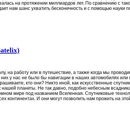
ивалась на протяжении миллиардов лет. По сравнению с та
дает нам шанс ухватить бесконечность и с помощью науки п
telix)
лу, на работу или в путешествие, а также когда мы провод
з них у нас не было бы навигации в наших автомобилях ил
рашиваете, кто они? Никто иной, как искусственные спутни
к нашей планеты. Не так давно, подобно небесным всадни
омном мире под названием Вселенная. Спутниковые технол
х континентах. И они могут позволить нам прожить на это