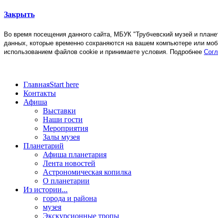
Закрыть
Во время посещения данного сайта, МБУК "Трубчевский музей и план
данных, которые временно сохраняются на вашем компьютере или моб
использованием файлов cookie и принимаете условия. Подробнее
Согл
Главная
Start here
Контакты
Афиша
Выставки
Наши гости
Мероприятия
Залы музея
Планетарий
Афиша планетария
Лента новостей
Астрономическая копилка
О планетарии
Из истории...
города и района
музея
Экскурсионные тропы