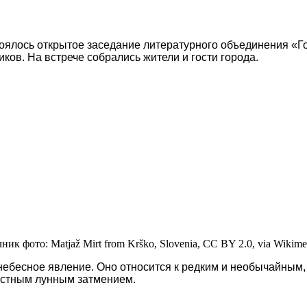
тоялось открытое заседание литературного объединения «Г
ов. На встрече собрались жители и гости города.
ник фото: Matjaž Mirt from Krško, Slovenia, CC BY 2.0, via Wiki
бесное явление. Оно относится к редким и необычайным, т
астным лунным затмением.