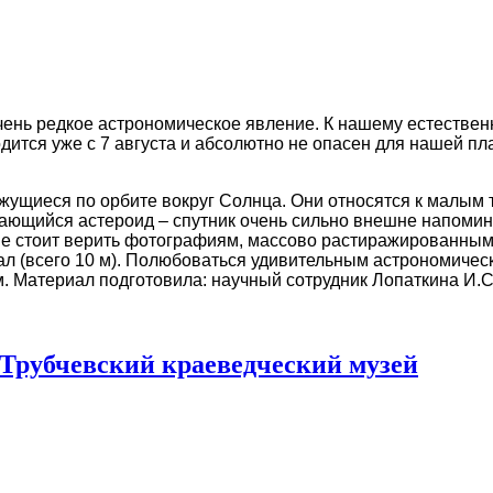
чень редкое астрономическое явление. К нашему естествен
дится уже с 7 августа и абсолютно не опасен для нашей п
ижущиеся по орбите вокруг Солнца. Они относятся к малым
щийся астероид – спутник очень сильно внешне напоминае
е стоит верить фотографиям, массово растиражированным в
ал (всего 10 м). Полюбоваться удивительным астрономичес
. Материал подготовила: научный сотрудник Лопаткина И.С
 Трубчевский краеведческий музей